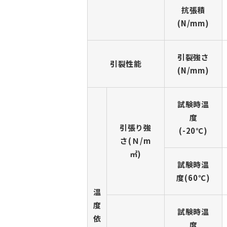
抗張積
(N/mm)
引裂強さ
引裂性能
(N/mm)
試験時温
度
引張り強
(-20℃)
さ(Ｎ/m
㎡)
試験時温
度(60℃)
温
度
試験時温
依
度