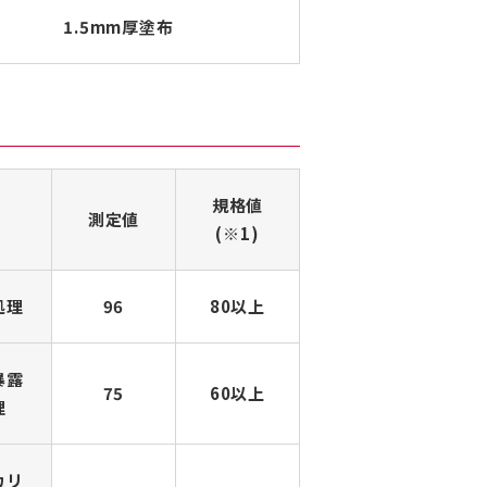
1.5mm厚塗布
規格値
測定値
(※1)
処理
96
80以上
暴露
75
60以上
理
カリ