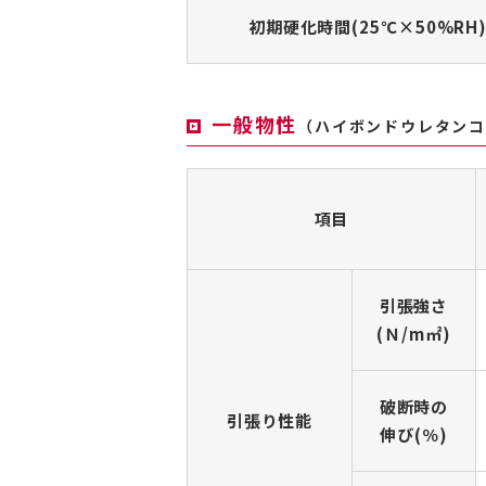
初期硬化時間(25℃×50%RH
一般物性
（ハイボンドウレタン
項目
引張強さ
(Ｎ/m㎡)
破断時の
引張り性能
伸び(％)