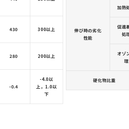
加熱
促進
430
300以上
伸び時の劣化
処
性能
オゾ
280
200以上
理
-4.0以
硬化物比重
-0.4
上，1.0以
下