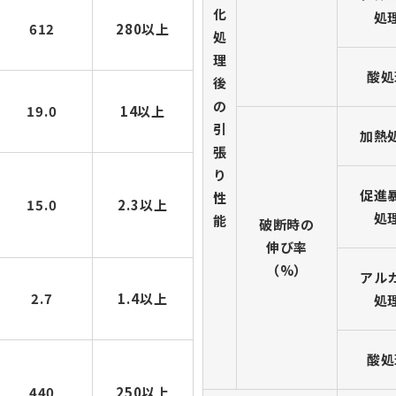
化
処
612
280以上
処
理
酸処
後
の
19.0
14以上
引
加熱
張
り
促進
性
15.0
2.3以上
処
能
破断時の
伸び率
（%）
アル
2.7
1.4以上
処
酸処
440
250以上