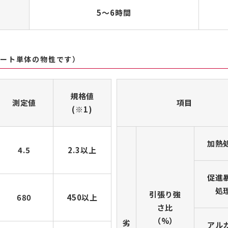
)
5〜6時間
コート単体の物性です）
規格値
測定値
項目
(※1)
加熱
4.5
2.3以上
促進
処
引張り強
680
450以上
さ比
（%）
劣
アル