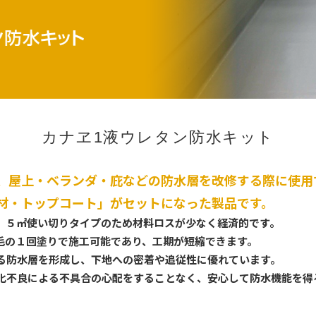
カナヱ1液ウレタン防水キット
、屋上・ベランダ・庇などの防水層を改修する際に使用
材・トップコート」がセットになった製品です。
、５㎡使い切りタイプのため材料ロスが少なく経済的です。
毛の１回塗りで施工可能であり、工期が短縮できます。
る防水層を形成し、下地への密着や追従性に優れています。
化不良による不具合の心配をすることなく、安心して防水機能を得