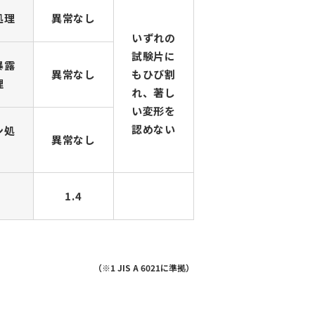
処理
異常なし
いずれの
試験片に
暴露
異常なし
もひび割
理
れ、著し
い変形を
認めない
ン処
異常なし
1.4
（※1 JIS A 6021に準拠）