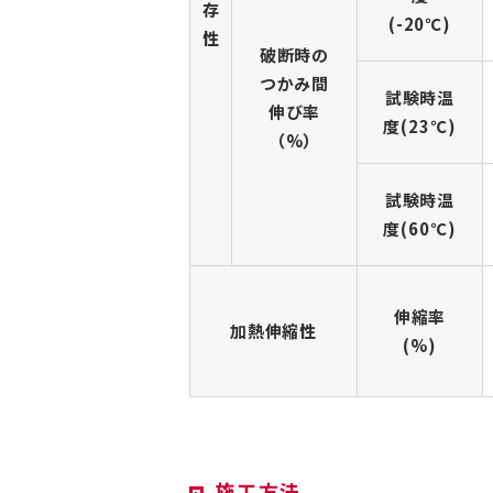
存
(-20℃)
性
破断時の
つかみ間
試験時温
伸び率
度(23℃)
（%）
試験時温
度(60℃)
伸縮率
加熱伸縮性
(%)
施工方法