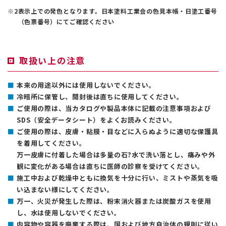
表示上での発色となります。日本塗料工業会の色見本帳・日塗工番号
（色票番号）にてご確認ください
取扱い上の注意
本来の用途以外には使用しないでください。
冷暗所に保管し、開封後は直ちに使用してください。
ご使用の際は、当カタログや製品本体に記載の注意事項および
SDS（安全データシート）をよくお読みください。
ご使用の際は、皮膚・粘膜・目などに入らぬように適切な保護具
を着用してください。
万一皮膚に付着した場合は多量の石?水で洗い落とし、痛みや外
観に変化がある場合は直ちに医師の診察を受けてください。
施工中および乾燥中ともに換気を十分に行い、ミストや蒸気を吸
い込まない様にしてください。
万一、火災が発生した際は、粉末消火器または炭酸ガスを使用
し、水は使用しないでください。
内容物や容器を廃棄する際は、国および地方自治体の規則に従い