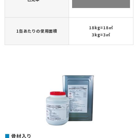
18kg=18㎡
1缶あたりの使用面積
3kg=3㎡
骨材入り