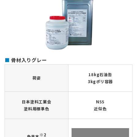
骨材入りグレー
18kg石油缶
荷姿
3kgポリ容器
日本塗料工業会
N55
塗料用標準色
近似色
※2
色見本