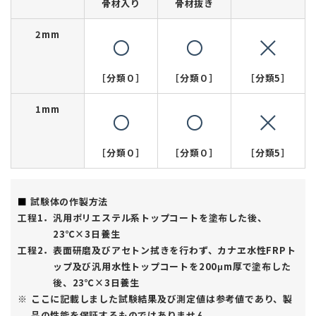
骨材入り
骨材抜き
2mm
［分類０］
［分類０］
［分類5］
1mm
［分類０］
［分類０］
［分類5］
試験体の作製方法
工程1．
汎用ポリエステル系トップコートを塗布した後、
23℃×3日養生
工程2．
表面研磨及びアセトン拭きを行わず、カナヱ水性FRPト
ップ及び汎用水性トップコートを200μm厚で塗布した
後、23℃×3日養生
ここに記載しました試験結果及び測定値は参考値であり、製
品の性能を保証するものではありません。