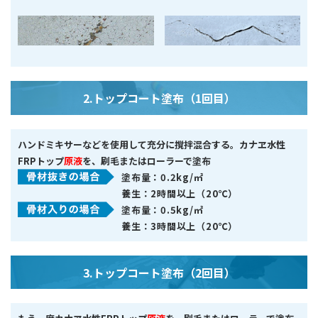
2.トップコート塗布
（1回目）
ハンドミキサーなどを使用して充分に撹拌混合する。カナヱ水性
FRPトップ
原液
を、刷毛またはローラーで塗布
塗布量：
0.2kg/㎡
養生：
2時間以上（20℃）
塗布量：
0.5kg/㎡
養生：
3時間以上（20℃）
3.トップコート塗布
（2回目）