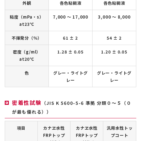
外観
各色粘稠液
各色粘稠液
粘度（mPa・s）
7,000 ～ 17,000
3,000 ～ 8,000
at23℃
不揮発分（％）
61 ± 2
54 ± 2
密度（g/ml）
1.28 ± 0.05
1.20 ± 0.05
at20℃
色
グレー・ライトグ
グレー・ライトグ
レー
レー
密着性試験
（JIS K 5600-5-6 準拠 分類０～５（０
が最も優れる））
項目
カナヱ水性
カナヱ水性
汎用水性トッ
FRPトップ
FRPトップ
プコート