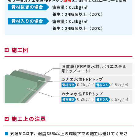
もう一度カナヱ水性FRPトップ
原液
を、刷毛またはローラーで塗布
塗布量：
0.2kg/㎡
養生：
24時間以上（20℃）
塗布量：
0.5kg/㎡
養生：
24時間以上（20℃）
施工図
施工上の注意
気温5℃以下、湿度85％以上の環境下での施工は避けてくださ