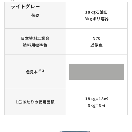
ライトグレー
18kg石油缶
荷姿
3kgポリ容器
日本塗料工業会
N70
塗料用標準色
近似色
※2
色見本
18kg=18㎡
1缶あたりの使用面積
3kg=3㎡