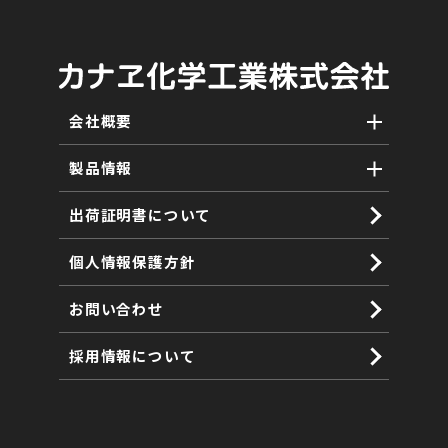
会社概要
製品情報
・沿革について
・関連会社について
出荷証明書について
・ハイボンドコート
・CSRについて
・水性FRPトップ
個人情報保護方針
・ヴィナール KC-682
お問い合わせ
・ウレタン防水キット
採用情報について
・その他の取り扱い製品