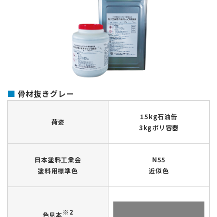
骨材抜きグレー
15kg石油缶
荷姿
3kgポリ容器
日本塗料工業会
N55
塗料用標準色
近似色
※2
色見本