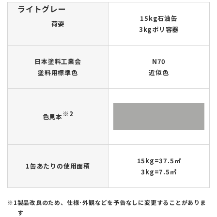
ライトグレー
15kg石油缶
荷姿
3kgポリ容器
日本塗料工業会
N70
塗料用標準色
近似色
※2
色見本
15kg=37.5㎡
1缶あたりの使用面積
3kg=7.5㎡
製品改良のため、仕様･外観などを予告なしに変更することがありま
す